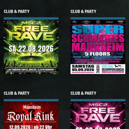
CLUB & PARTY
CLUB & PARTY
22.08.2026
05.09.2026
Samstag
Samstag
MSC FREE RAVE • VOL.
SUPER SCHWARZES
11
MANNHEIM
CLUB & PARTY
CLUB & PARTY
12.09.2026
26.09.2026
Samstag
Samstag
MANNHEIM ROYAL KINK
MSC FREE RAVE • VOL.
12