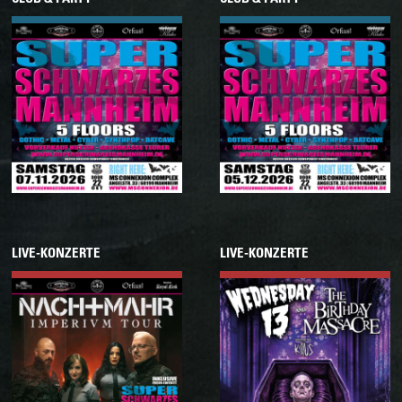
07.11.2026
05.12.2026
Samstag
Samstag
SUPER SCHWARZES
SUPER SCHWARZES
MANNHEIM
MANNHEIM
LIVE-KONZERTE
LIVE-KONZERTE
05.12.2026
09.12.2026
Samstag
Mittwoch
NACHTMAHR • TOUR
WEDNESDAY13 & THE
2026 • INKL. SSM
BIRTHDAY MASSACRE •
CURSED BLESSING
TOUR 2026