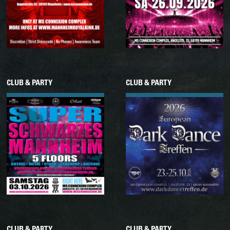
CLUB & PARTY
CLUB & PARTY
03.10.2026
23.10.2026
Samstag
Freitag
SUPER SCHWARZES
EUROPEAN DARK DANCE
MANNHEIM
TREFFEN 2026
CLUB & PARTY
CLUB & PARTY