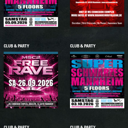
CLUB & PARTY
CLUB & PARTY
26.09.2026
03.10.2026
Samstag
Samstag
MSC FREE RAVE • VOL.
SUPER SCHWARZES
12
MANNHEIM
CLUB & PARTY
CLUB & PARTY