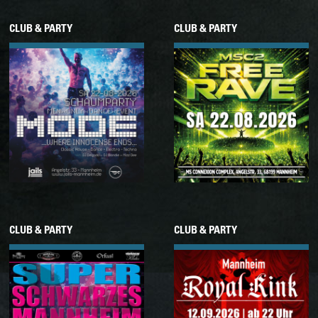
CLUB & PARTY
CLUB & PARTY
22.08.2026
22.08.2026
Samstag
Samstag
M.O.D.E. •
MSC FREE RAVE • VOL.
SCHAUMPARTY EDITION
11
CLUB & PARTY
CLUB & PARTY
05.09.2026
12.09.2026
Samstag
Samstag
SUPER SCHWARZES
MANNHEIM ROYAL KINK
MANNHEIM