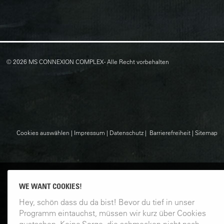
© 2026 MS CONNEXION COMPLEX - Alle Recht vorbehalten
Cookies auswählen
|
Impressum
|
Datenschutz
|
Barrierefreiheit
|
Sitemap
WE WANT COOKIES!
Hey, schön dass du da bist! Bevor du tief in unser
Programm eintauchst, müssen wir kurz über Cookies