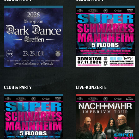
23.10.2026
07.11.2026
Freitag
Samstag
EUROPEAN DARK DANCE
SUPER SCHWARZES
TREFFEN 2026
MANNHEIM
CLUB & PARTY
LIVE-KONZERTE
05.12.2026
05.12.2026
Samstag
Samstag
SUPER SCHWARZES
NACHTMAHR • TOUR
MANNHEIM
2026 • INKL. SSM