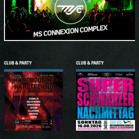
CLUB & PARTY
CLUB & PARTY
07.08.2026
16.08.2026
Freitag
Sonntag
BADDIE CORE
SUPER SCHWARZER
NACHMITTAG